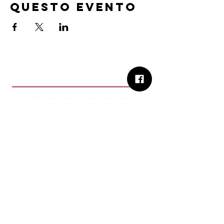
questo evento
B.Church
b.Church - Chiesa Evangelica Oikos
Via Roma 2R-4R - 16012 Busalla (GE)
Codice Fiscale:
95234180107
Tel.
+39 373 90 14 941
Email:
associazione@bchurch.it
Telegram:
@bchurchbusalla
b.Church è associata
Consiglio delle Chiese ed Opere
Evangeliche di Genova
Sostienici con PayPal