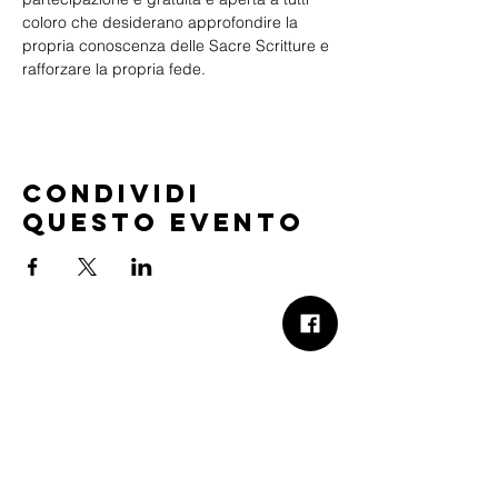
coloro che desiderano approfondire la 
propria conoscenza delle Sacre Scritture e 
rafforzare la propria fede.
Condividi
questo evento
B.Church
b.Church - Chiesa Evangelica Oikos
Via Roma 2R-4R - 16012 Busalla (GE)
Codice Fiscale:
95234180107