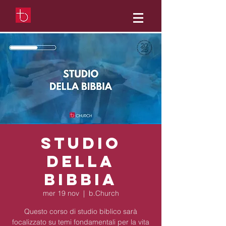
Studio
della
Bibbia
mer 19 nov
  |  
b.Church
Questo corso di studio biblico sarà
focalizzato su temi fondamentali per la vita