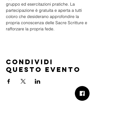
gruppo ed esercitazioni pratiche. La 
partecipazione è gratuita e aperta a tutti 
coloro che desiderano approfondire la 
propria conoscenza delle Sacre Scritture e 
rafforzare la propria fede.
Condividi
questo evento
B.Church
b.Church - Chiesa Evangelica Oikos
Via Roma 2R-4R - 16012 Busalla (GE)