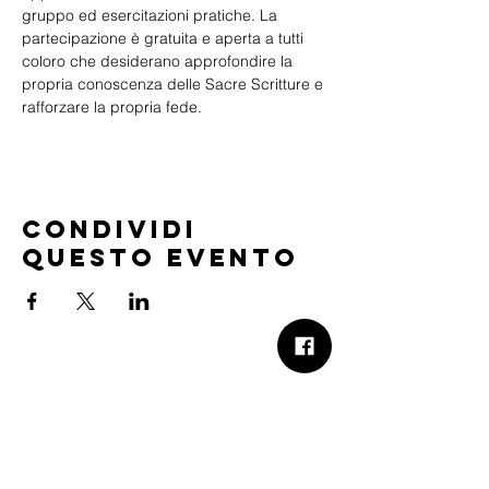
gruppo ed esercitazioni pratiche. La 
partecipazione è gratuita e aperta a tutti 
coloro che desiderano approfondire la 
propria conoscenza delle Sacre Scritture e 
rafforzare la propria fede.
Condividi
questo evento
B.Church
b.Church - Chiesa Evangelica Oikos
Via Roma 2R-4R - 16012 Busalla (GE)