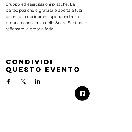
gruppo ed esercitazioni pratiche. La 
partecipazione è gratuita e aperta a tutti 
coloro che desiderano approfondire la 
propria conoscenza delle Sacre Scritture e 
rafforzare la propria fede.
Condividi
questo evento
B.Church
b.Church - Chiesa Evangelica Oikos
Via Roma 2R-4R - 16012 Busalla (GE)