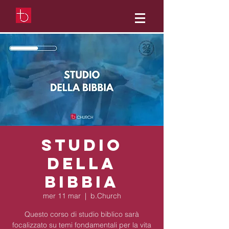
Studio
della
Bibbia
mer 11 mar
  |  
b.Church
Questo corso di studio biblico sarà
focalizzato su temi fondamentali per la vita