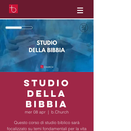
Studio
della
Bibbia
mer 08 apr
  |  
b.Church
Questo corso di studio biblico sarà
focalizzato su temi fondamentali per la vita