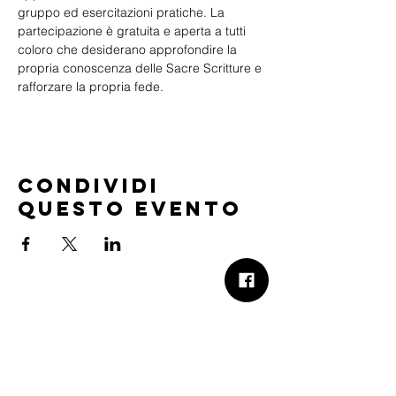
gruppo ed esercitazioni pratiche. La 
partecipazione è gratuita e aperta a tutti 
coloro che desiderano approfondire la 
propria conoscenza delle Sacre Scritture e 
rafforzare la propria fede.
Condividi
questo evento
B.Church
b.Church - Chiesa Evangelica Oikos
Via Roma 2R-4R - 16012 Busalla (GE)