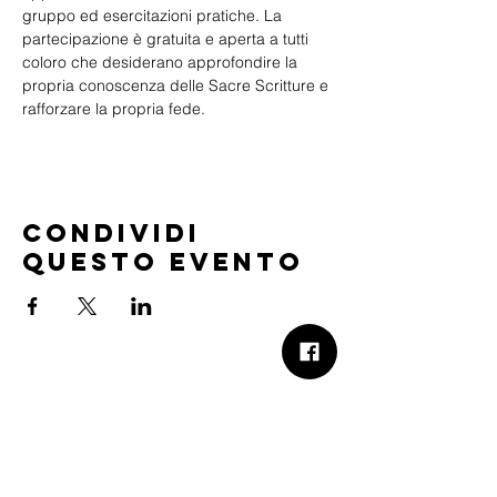
gruppo ed esercitazioni pratiche. La 
partecipazione è gratuita e aperta a tutti 
coloro che desiderano approfondire la 
propria conoscenza delle Sacre Scritture e 
rafforzare la propria fede.
Condividi
questo evento
B.Church
b.Church - Chiesa Evangelica Oikos
Via Roma 2R-4R - 16012 Busalla (GE)