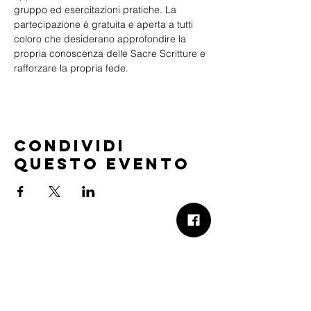
gruppo ed esercitazioni pratiche. La 
partecipazione è gratuita e aperta a tutti 
coloro che desiderano approfondire la 
propria conoscenza delle Sacre Scritture e 
rafforzare la propria fede.
Condividi
questo evento
B.Church
b.Church - Chiesa Evangelica Oikos
Via Roma 2R-4R - 16012 Busalla (GE)