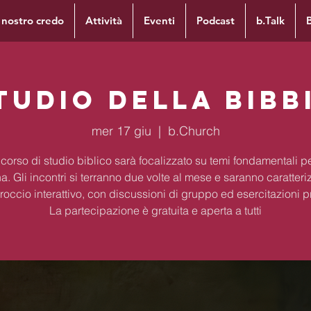
l nostro credo
Attività
Eventi
Podcast
b.Talk
tudio della Bibb
mer 17 giu
  |  
b.Church
corso di studio biblico sarà focalizzato su temi fondamentali per
na. Gli incontri si terranno due volte al mese e saranno caratteri
occio interattivo, con discussioni di gruppo ed esercitazioni p
La partecipazione è gratuita e aperta a tutti