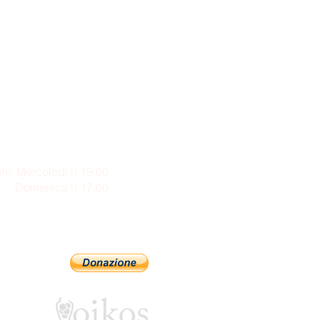
ni: Mercoledì h 19:00
enica h 17:00
Sostienici con PayPal