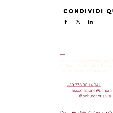
Condividi 
B.Church
b.Church - Chiesa Evangelica O
Via Roma 2R-4R - 16012 Busall
Codice Fiscale: 95234180107
Tel.
+39 373 90 14 941
Email:
associazione@bchurch
Telegram:
@bchurchbusalla
b.Church è associata
Consiglio delle Chiese ed O