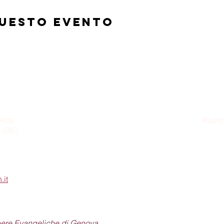
questo evento
ikos
Riunio
a (GE)
Dom
.it
pere Evangeliche di Genova