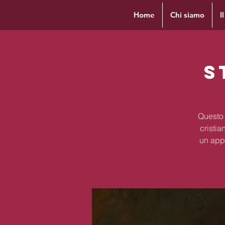
Home
Chi siamo
I
S
Questo 
cristia
un appr