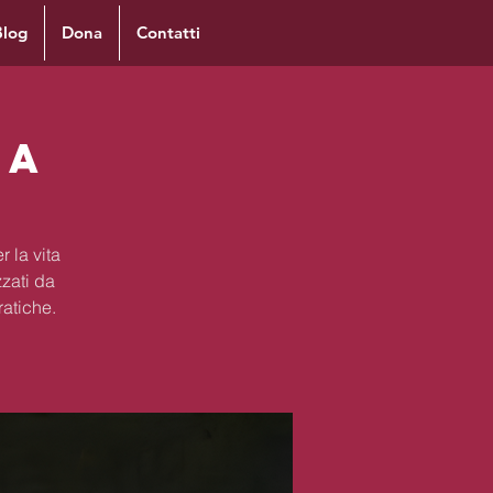
Blog
Dona
Contatti
ia
 la vita
zzati da
ratiche.