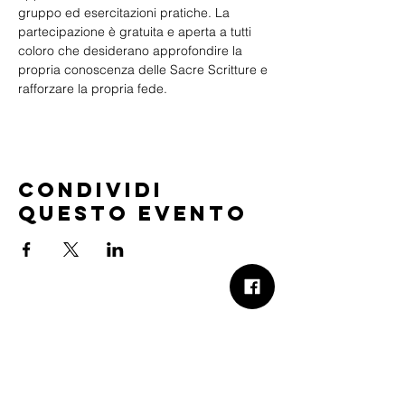
gruppo ed esercitazioni pratiche. La 
partecipazione è gratuita e aperta a tutti 
coloro che desiderano approfondire la 
propria conoscenza delle Sacre Scritture e 
rafforzare la propria fede.
Condividi
questo evento
B.Church
b.Church - Chiesa Evangelica Oikos
Via Roma 2R-4R - 16012 Busalla (GE)