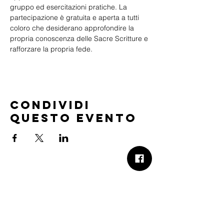
gruppo ed esercitazioni pratiche. La 
partecipazione è gratuita e aperta a tutti 
coloro che desiderano approfondire la 
propria conoscenza delle Sacre Scritture e 
rafforzare la propria fede.
Condividi
questo evento
B.Church
b.Church - Chiesa Evangelica Oikos
Via Roma 2R-4R - 16012 Busalla (GE)