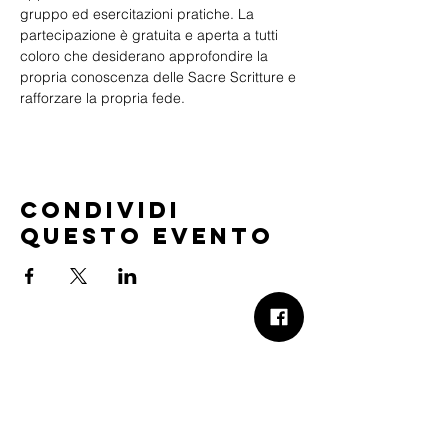
gruppo ed esercitazioni pratiche. La 
partecipazione è gratuita e aperta a tutti 
coloro che desiderano approfondire la 
propria conoscenza delle Sacre Scritture e 
rafforzare la propria fede.
Condividi
questo evento
B.Church
b.Church - Chiesa Evangelica Oikos
Via Roma 2R-4R - 16012 Busalla (GE)