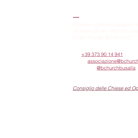
B.Church
b.Church - Chiesa Evangelica O
Via Roma 2R-4R - 16012 Busall
Codice Fiscale: 95234180107
Tel.
+39 373 90 14 941
Email:
associazione@bchurch
Telegram:
@bchurchbusalla
b.Church è associata
Consiglio delle Chiese ed O