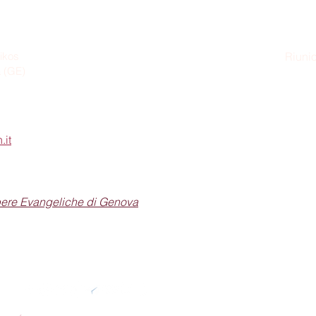
ikos
Riunio
a (GE)
Dom
.it
pere Evangeliche di Genova
Seguici sui social