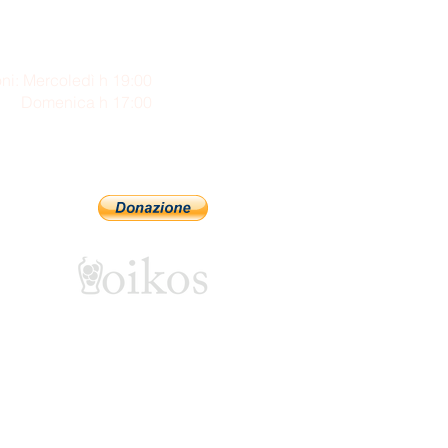
ni: Mercoledì h 19:00
enica h 17:00
Sostienici con PayPal