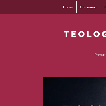
Home
Chi siamo
I
Teolog
Pneuma