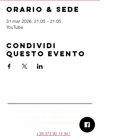
Orario & Sede
31 mar 2026, 21:00 – 21:05
YouTube
Condividi
questo evento
B.Church
b.Church - Chiesa Evangelica Oikos
Via Roma 2R-4R - 16012 Busalla (GE)
Codice Fiscale:
95234180107
Tel.
+39 373 90 14 941
Email:
associazione@bchurch.it