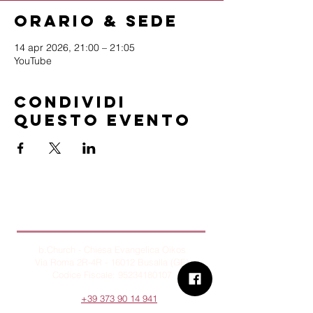
Orario & Sede
14 apr 2026, 21:00 – 21:05
YouTube
Condividi
questo evento
B.Church
b.Church - Chiesa Evangelica Oikos
Via Roma 2R-4R - 16012 Busalla (GE)
Codice Fiscale:
95234180107
Tel.
+39 373 90 14 941
Email:
associazione@bchurch.it