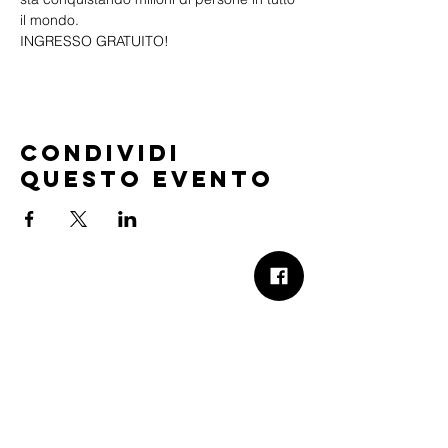
il mondo.
INGRESSO GRATUITO!
Condividi
questo evento
B.Church
b.Church - Chiesa Evangelica Oikos
Via Roma 2R-4R - 16012 Busalla (GE)
Codice Fiscale:
95234180107
Tel.
+39 373 90 14 941