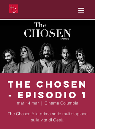
The chosen
- Episodio 1
mar 14 mar
  |  
Cinema Columbia
The Chosen è la prima serie multistagione
sulla vita di Gesù.