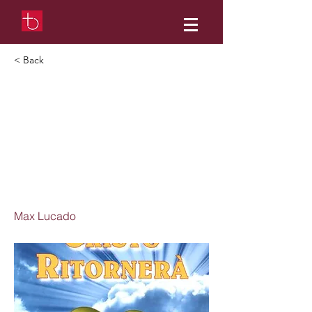
< Back
Quando
Cristo
ritornerà...
il meglio sta
per iniziare!
Max Lucado