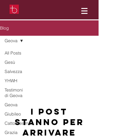
Blog
Geova
All Posts
Geova
Gesù
Salvezza
YHWH
Testimoni
di Geova
Geova
I post
Giubileo
stanno per
Cattolicesimo
arrivare
Grazia