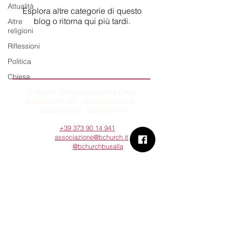
Attualità
Esplora altre categorie di questo
blog o ritorna qui più tardi.
Altre
religioni
Riflessioni
Politica
B.Church
Chiesa
b.Church - Chiesa Evangelica Oikos
Via Roma 2R-4R - 16012 Busalla (GE)
Codice Fiscale:
95234180107
Tel.
+39 373 90 14 941
Email:
associazione@bchurch.it
Telegram:
@bchurchbusalla
b.Church è associata
Consiglio delle Chiese ed Opere
Evangeliche di Genova
Sostienici con PayPal