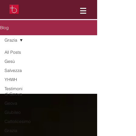
Blog
Grazia
All Posts
Grazia
Gesù
Salvezza
YHWH
Testimoni
di Geova
Geova
Giubileo
Cattolicesimo
Grazia