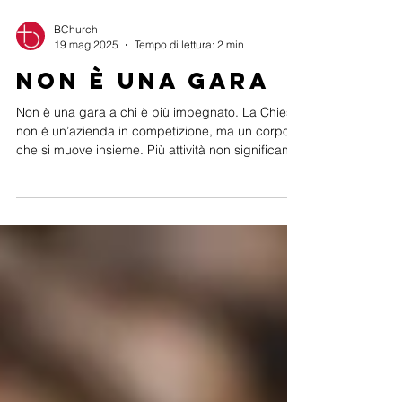
BChurch
19 mag 2025
Tempo di lettura: 2 min
Non è una gara
Non è una gara a chi è più impegnato. La Chiesa
non è un’azienda in competizione, ma un corpo
che si muove insieme. Più attività non significano
più comunione. Riconosciamo e sosteniamo
anche le piccole realtà: è lì che spesso batte il
cuore del Regno. Non costruiamo solo ciò che ci
riguarda, ma partecipiamo per amore, perché
“siamo membra gli uni degli altri” (Romani 12:5).
Non corriamo da soli. Camminiamo insieme.