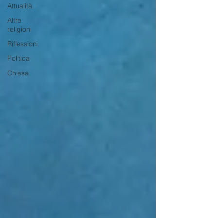
Attualità
Altre
religioni
Riflessioni
Politica
Chiesa