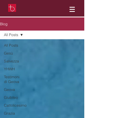
Blog
All Posts
All Posts
Gesù
Salvezza
YHWH
Testimoni
di Geova
Geova
Giubileo
Cattolicesimo
Grazia