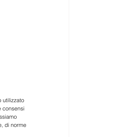
 utilizzato 
e consensi 
ossiamo 
e, di norme 