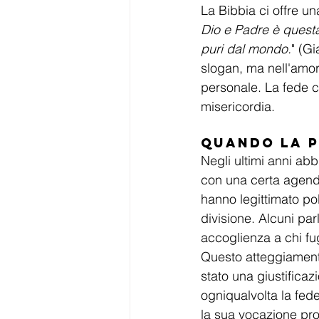
La Bibbia ci offre un
Dio e Padre è questa:
puri dal mondo.
" (Gi
slogan, ma nell'amore
personale. La fede c
misericordia.
Quando la P
Negli ultimi anni abb
con una certa agenda 
hanno legittimato po
divisione. Alcuni par
accoglienza a chi fu
Questo atteggiamento
stato una giustificaz
ogniqualvolta la fede
la sua vocazione pro