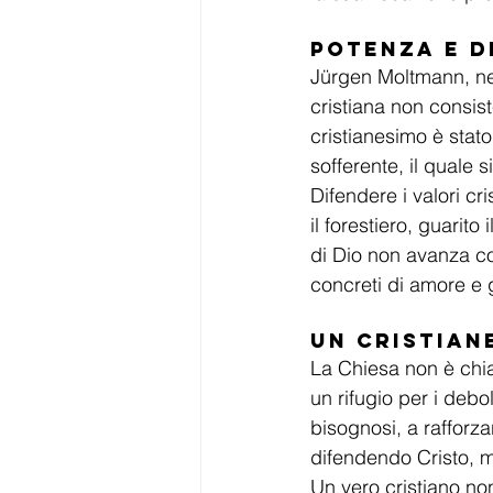
Potenza e 
Jürgen Moltmann, nel
cristiana non consist
cristianesimo è stato 
sofferente, il quale s
Difendere i valori cri
il forestiero, guarito
di Dio non avanza con
concreti di amore e g
Un Cristian
La Chiesa non è chia
un rifugio per i debol
bisognosi, a rafforza
difendendo Cristo, ma
Un vero cristiano non