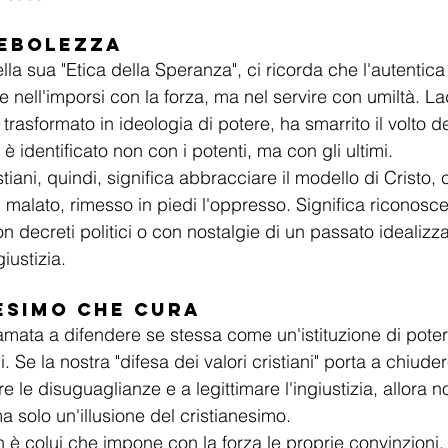
debolezza
la sua "Etica della Speranza", ci ricorda che l'autentica
e nell'imporsi con la forza, ma nel servire con umiltà. La
trasformato in ideologia di potere, ha smarrito il volto de
i è identificato non con i potenti, ma con gli ultimi.
stiani, quindi, significa abbracciare il modello di Cristo,
 il malato, rimesso in piedi l'oppresso. Significa riconosc
 decreti politici o con nostalgie di un passato idealizza
iustizia.
esimo che Cura
mata a difendere se stessa come un'istituzione di pote
i. Se la nostra "difesa dei valori cristiani" porta a chiuder
re le disuguaglianze e a legittimare l'ingiustizia, allora 
 solo un'illusione del cristianesimo.
 è colui che impone con la forza le proprie convinzioni, 