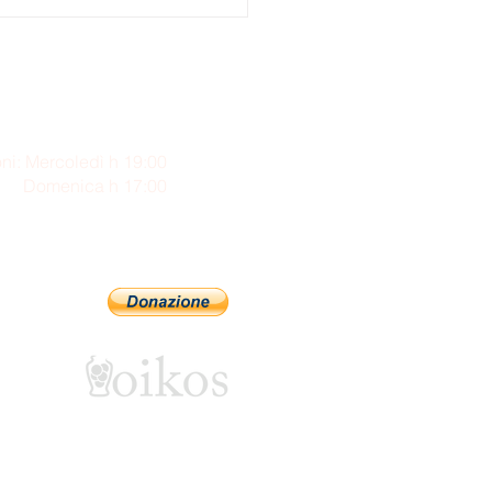
ni: Mercoledì h 19:00
enica h 17:00
Sostienici con PayPal