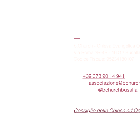
Gesù troverà
la (vera) fede
sulla terra?
B.Church
b.Church - Chiesa Evangelica O
Via Roma 2R-4R - 16012 Busall
Codice Fiscale: 95234180107
Tel.
+39 373 90 14 941
Email:
associazione@bchurch
Telegram:
@bchurchbusalla
b.Church è associata
Consiglio delle Chiese ed O