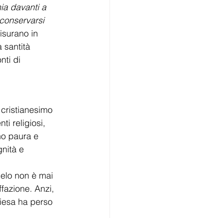
ia davanti a 
 conservarsi 
misurano in 
 santità 
ti di 
o
 cristianesimo 
i religiosi, 
no paura e 
nità e 
gelo non è mai 
ffazione. Anzi, 
hiesa ha perso 