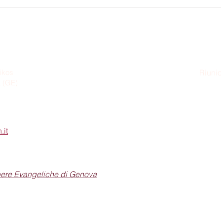
ikos
Riunio
a (GE)
Dom
.it
pere Evangeliche di Genova
Seguici sui social