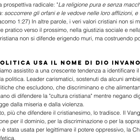
a prospettiva radicale: "
La religione pura e senza macch
 soccorrere gli orfani e le vedove nelle loro afflizioni, e
acomo 1:27) In altre parole, i veri valori cristiani non si 
 pratico verso il prossimo, nella giustizia sociale e nella
ristiana non si difende erigendo muri, ma costruendo pon
olitica Usa il Nome di Dio invan
iamo assistito a una crescente tendenza a identificare il
politica. Leader carismatici, sostenuti da alcuni ambient
litiche che escludono, che discriminano e che alimenta
lano di difendere la "cultura cristiana" mentre negano dig
gge dalla miseria e dalla violenza.
, più che difendere il cristianesimo, lo tradisce. Il Van
ione per il dominio, per la discriminazione o per la sopra
 è stata usata per legittimare il potere oppressivo, la C
fetica.