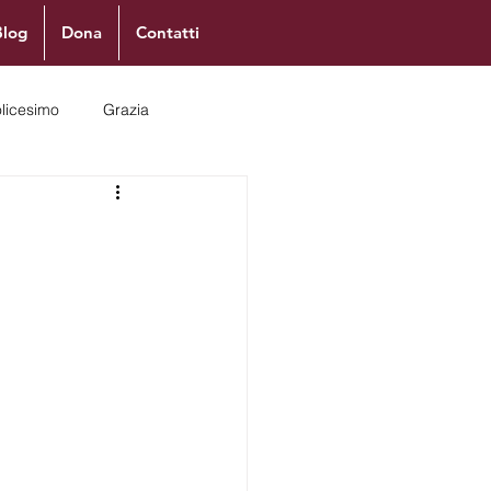
Blog
Dona
Contatti
olicesimo
Grazia