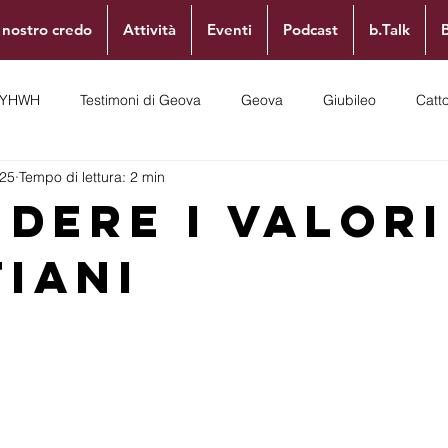
l nostro credo
Attività
Eventi
Podcast
b.Talk
YHWH
Testimoni di Geova
Geova
Giubileo
Catt
025
Tempo di lettura: 2 min
flessioni
Politica
Chiesa
ndere i Valori
tiani