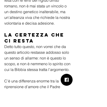
letta con le lenti del rigido diritto 
romano, non è mai stata un vincolo o 
un destino genetico inalterabile, ma 
un'alleanza viva che richiede la nostra 
volontaria e decisa adesione.
La certezza che 
ci resta
Detto tutto questo, non vorrei che da 
questo articolo restasse addosso solo 
un senso di allarme: non è questo lo 
scopo, e non è nemmeno lo spirito con 
cui la Bibbia stessa tratta l'argomento.
C'è una differenza enorme tra la 
riprensione d'amore che il Padre 
rivolge a un figlio che ama, e 
l'apostasia volontaria e persistente di 
chi gli volta le spalle senza alcun 