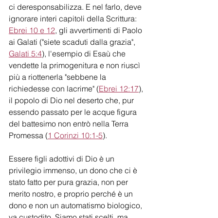
ci deresponsabilizza. E nel farlo, deve 
ignorare interi capitoli della Scrittura: 
Ebrei 10 e 12
, gli avvertimenti di Paolo 
ai Galati ("siete scaduti dalla grazia", 
Galati 5:4
), l'esempio di Esaù che 
vendette la primogenitura e non riuscì 
più a riottenerla "sebbene la 
richiedesse con lacrime" (
Ebrei 12:17
), 
il popolo di Dio nel deserto che, pur 
essendo passato per le acque figura 
del battesimo non entrò nella Terra 
Promessa (
1 Corinzi 10:1-5
).
Essere figli adottivi di Dio è un 
privilegio immenso, un dono che ci è 
stato fatto per pura grazia, non per 
merito nostro, e proprio perché è un 
dono e non un automatismo biologico, 
va custodito. Siamo stati scelti, ma 