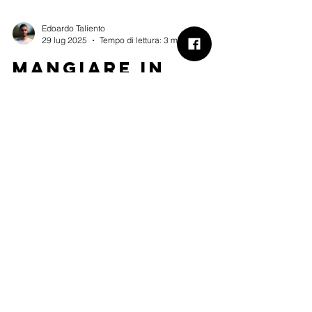
Edoardo Taliento
29 lug 2025
Tempo di lettura: 3 min
Mangiare in
chiesa:
profanazione?
Nel luglio 2025 a Macerata, ragazzi si rifugiarono
in una chiesa durante un temporale consumando
cibo, e la chiesa fu chiusa per “profanazione”.
Gesù non si scandalizzava di chi mangiava con
Lui, anzi provvedeva da mangiare alle folle. La
prima chiesa si riuniva nelle case spezzando il
pane insieme. La chiesa è una comunità di
persone, non un edificio. Il vero sacrilegio è