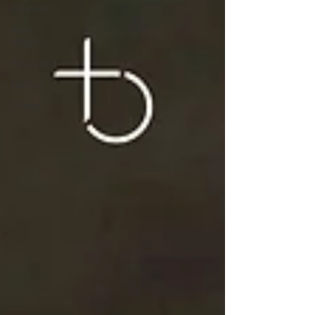
Attualità
Altre
religioni
Riflessioni
Politica
Chiesa