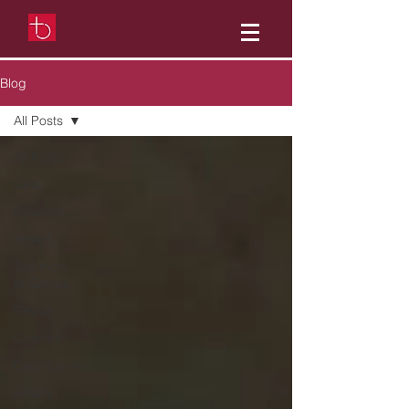
Blog
All Posts
All Posts
Gesù
Salvezza
YHWH
Testimoni
di Geova
Geova
Giubileo
Cattolicesimo
Grazia