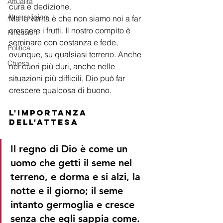
Attualità
cura e dedizione.
Altre religioni
Ma la verità è che non siamo noi a far 
crescere i frutti. Il nostro compito è 
Riflessioni
seminare con costanza e fede, 
Politica
ovunque, su qualsiasi terreno. Anche 
Chiesa
nei cuori più duri, anche nelle 
situazioni più difficili, Dio può far 
crescere qualcosa di buono.
L'importanza 
dell'attesa
Il regno di Dio è come un 
uomo che getti il seme nel 
terreno, e dorma e si alzi, la 
notte e il giorno; il seme 
intanto germoglia e cresce 
senza che egli sappia come.