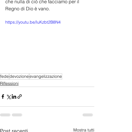
che nulla di ciò che facciamo per il 
Regno di Dio è vano.
https://youtu.be/IuKzbt2B8N4
fede
devozione
evangelizzazione
Riflessioni
Mostra tutti
Post recenti