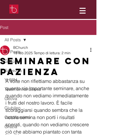
Post
All Posts
BChurch
All Posts
18 feb 2025
Tempo di lettura: 2 min
Seminare con
Gesù
pazienza
Salvezza
YHWH
A volte non riflettiamo abbastanza su 
quanto sia importante seminare, anche 
Testimoni di Geova
quando non vediamo immediatamente 
Geova
i frutti del nostro lavoro. È facile 
Giubileo
scoraggiarsi quando sembra che la 
nostra semina non porti i risultati 
Cattolicesimo
sperati, quando non vediamo crescere 
Grazia
ciò che abbiamo piantato con tanta 